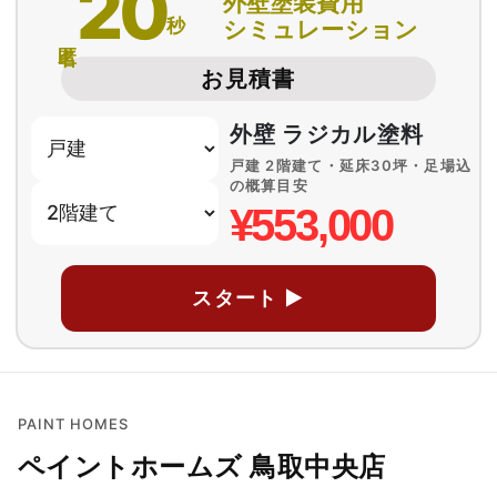
20
外壁塗装費用
秒
シミュレーション
匿名
お見積書
外壁 ラジカル塗料
戸建 2階建て・延床30坪・足場込
の概算目安
¥553,000
スタート ▶
PAINT HOMES
ペイントホームズ 鳥取中央店