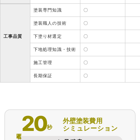
塗装専門知識
〇
塗装職人の技術
〇
工事品質
下塗り材選定
〇
下地処理知識・技術
〇
施工管理
〇
長期保証
〇
20
外壁塗装費用
秒
シミュレーション
匿名