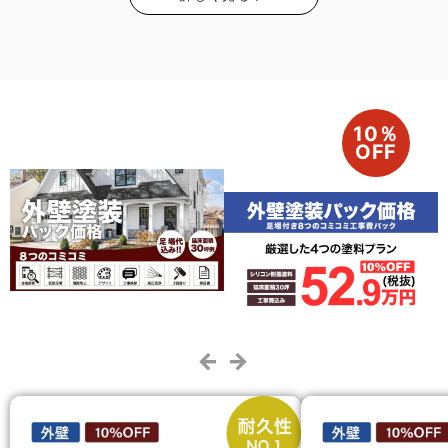
10％
OFF
← →