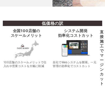
低価格の訳
全国100店舗の
システム開発
直
スケールメリット
効率化コストカット
接
施
工
で
マ
ー
100店舗のスケールメリットで仕
自社でWebシステムを開発。一元
ジ
入れや営業コストを大幅に削減
管理の効率化でコストカット
ン
カ
ッ
ト