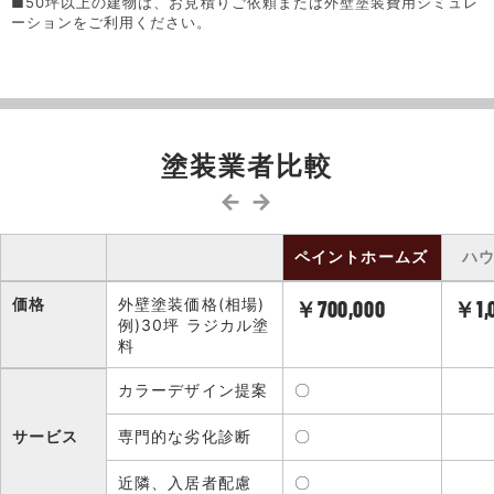
■50坪以上の建物は、お見積りご依頼または外壁塗装費用シミュレ
ーションをご利用ください。
塗装業者比較
← →
ペイントホームズ
ハ
価格
外壁塗装価格(相場)
￥700,000
￥1,
例)30坪 ラジカル塗
料
カラーデザイン提案
〇
サービス
専門的な劣化診断
〇
近隣、入居者配慮
〇