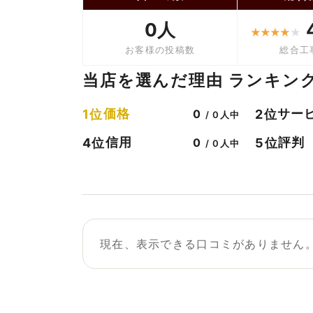
0人
★
★
★
★
★
お客様の投稿数
総合工
当店を選んだ理由 ランキン
価格
サー
1位
2位
0
/ 0人中
信用
評判
4位
5位
0
/ 0人中
現在、表示できる口コミがありません