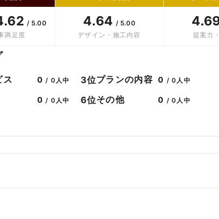
4.62
4.64
4.6
/ 5.00
/ 5.00
事満足度
デザイン・施工内容
提案力
グ
ビス
プランの内容
3位
0
0
/ 0人中
/ 0人中
その他
6位
0
0
/ 0人中
/ 0人中
。